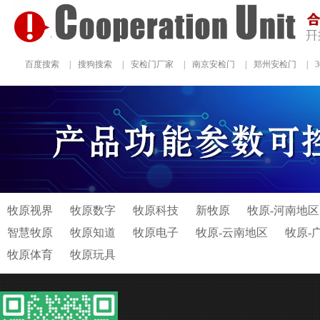
百度搜索
|
搜狗搜索
|
安检门厂家
|
南京安检门
|
郑州安检门
|
牧原视界
牧原数字
牧原科技
新牧原
牧原-河南地区
智慧牧原
牧原知道
牧原电子
牧原-云南地区
牧原-
牧原体育
牧原玩具