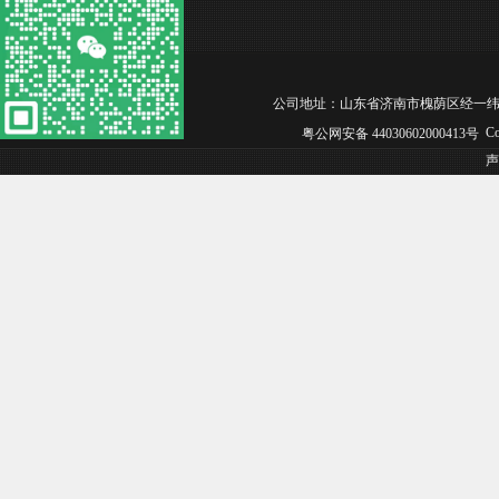
公司地址：山东省济南市槐荫区经一纬六经纬嘉园西区1
Co
粤公网安备 44030602000413号
声