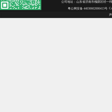
公司地址：山东省济南市槐荫区经一纬六经纬嘉园西区1
Co
粤公网安备 44030602000413号
声