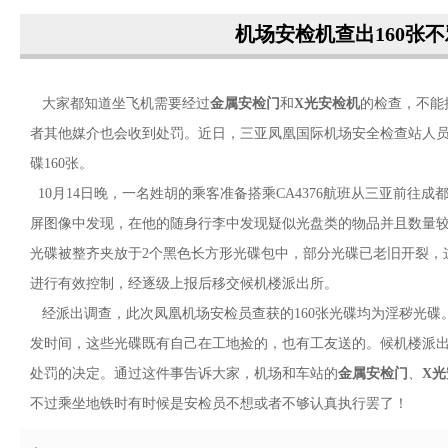
机场安检机查出160张
大家都知道坐飞机需要经过
金属安检门
和
X光安检机
的检查，不能
者其他媒介也会收到处罚。近日，三亚凤凰国际机场安全检查站人员在
碟160张。
10月14日晚，一名姓胡的乘客准备搭乘CA4376航班从三亚前
屏图像中发现，在他的随身行李中发现疑似光盘类的物品并且数量
光碟被整齐夹放于2个黑色长方形光碟包中，部分光碟已老旧开裂，
进行有效控制，经逐级上报后移交候机楼派出所。
经派出调查，此次凤凰机场安检员查获的160张光碟均为淫秽光碟
发时间，这些光碟既有自己在工地捡的，也有工友送的。候机楼派
处罚的决定。通过这件事告诉大家，机场和车站的
金属安检门
、
X
不过乘坐地铁时有时候是安检员不想或者不够认真执行罢了！