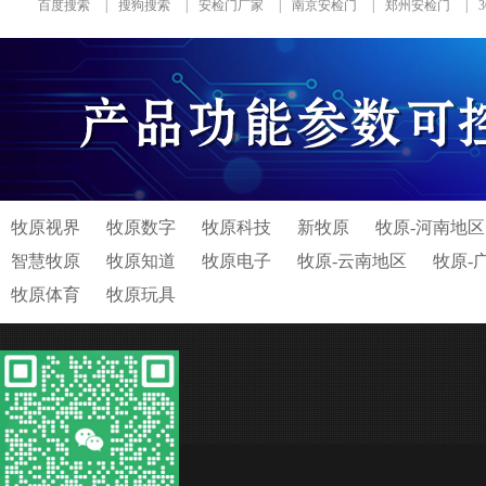
百度搜索
|
搜狗搜索
|
安检门厂家
|
南京安检门
|
郑州安检门
|
牧原视界
牧原数字
牧原科技
新牧原
牧原-河南地区
智慧牧原
牧原知道
牧原电子
牧原-云南地区
牧原-
牧原体育
牧原玩具